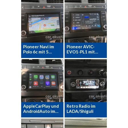
Pioneer Navi im
Pioneer AVIC-
Polo 6c mit 5…
EVO1-PL1 mit…
AppleCarPlay und
Retro Radio im
AndroidAuto im…
LADA/Shiguli