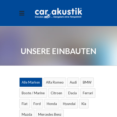
UNSERE EINBAUTEN
Alle Marken
Alfa Romeo
Audi
BMW
Boote / Marine
Citroen
Dacia
Ferrari
Fiat
Ford
Honda
Hyundai
Kia
Mazda
Mercedes Benz