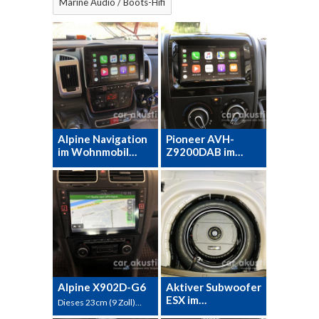
Marine Audio / Boots-Hifi
Alpine Navigation
Pioneer AVH-
im Wohnmobil…
Z9200DAB im…
Alpine X902D-G6
Aktiver Subwoofer
ESX im…
Dieses 23cm (9 Zoll)…